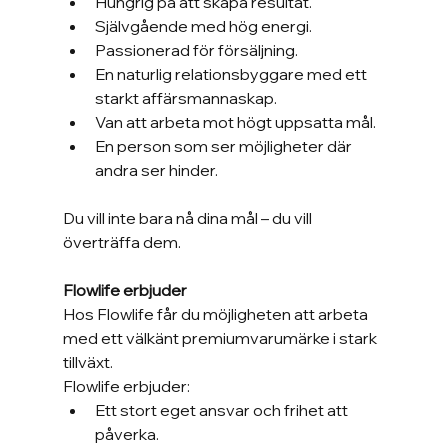
Hungrig på att skapa resultat.
Självgående med hög energi.
Passionerad för försäljning.
En naturlig relationsbyggare med ett 
starkt affärsmannaskap.
Van att arbeta mot högt uppsatta mål.
En person som ser möjligheter där 
andra ser hinder.
Du vill inte bara nå dina mål – du vill 
överträffa dem.
Flowlife erbjuder
Hos Flowlife får du möjligheten att arbeta 
med ett välkänt premiumvarumärke i stark 
tillväxt.
Flowlife erbjuder:
Ett stort eget ansvar och frihet att 
påverka.