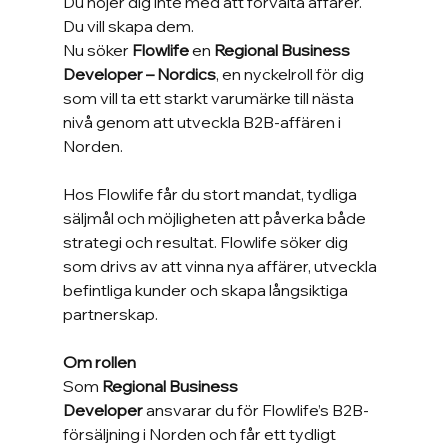
Du nöjer dig inte med att förvalta affärer. 
Du vill skapa dem.
Nu söker 
Flowlife
 en 
Regional Business 
Developer – Nordics
, en nyckelroll för dig 
som vill ta ett starkt varumärke till nästa 
nivå genom att utveckla B2B-affären i 
Norden.
Hos Flowlife får du stort mandat, tydliga 
säljmål och möjligheten att påverka både 
strategi och resultat. Flowlife söker dig 
som drivs av att vinna nya affärer, utveckla 
befintliga kunder och skapa långsiktiga 
partnerskap.
Om rollen
Som 
Regional Business 
Developer
 ansvarar du för Flowlife’s B2B-
försäljning i Norden och får ett tydligt 