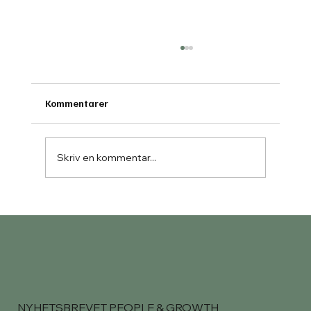
Kommentarer
Skriv en kommentar...
Performance Creative Manager -
Stockholm
NYHETSBREVET PEOPLE & GROWTH