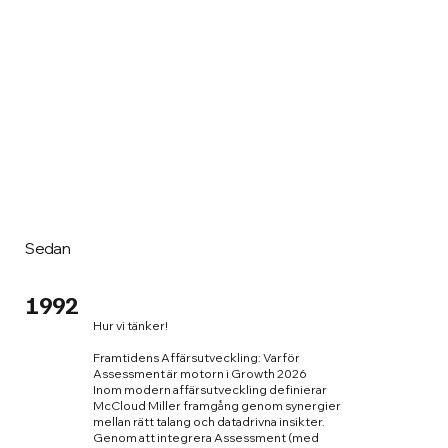
Headhunting / Roller
Sedan
1992
Hur vi tänker!
Framtidens Affärsutveckling: Varför
Assessment är motorn i
Growth
2026
Inom modern affärsutveckling definierar
McCloud Miller framgång genom synergier
mellan rätt talang och datadrivna insikter.
Genom att integrera
Assessment
(med