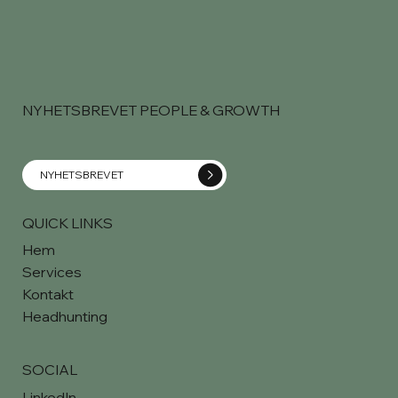
NYHETSBREVET PEOPLE & GROWTH
NYHETSBREVET
QUICK LINKS
Hem
Services
Kontakt
Headhunting
SOCIAL
LinkedIn