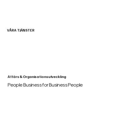
VÅRA TJÄNSTER
Affärs & Organisationsutveckling
People Business for Business People
01