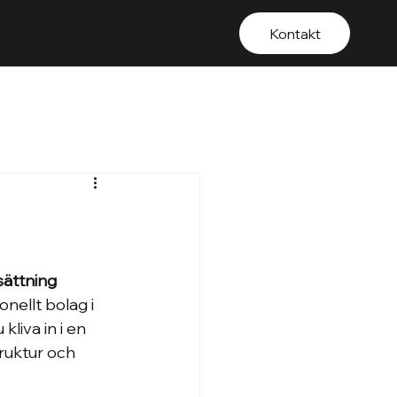
Kontakt
sättning
nellt bolag i 
kliva in i en 
ruktur och 