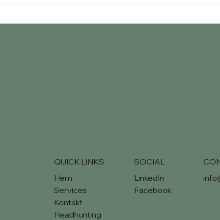
Mana
QUICK LINKS
SOCIAL
CO
Hem
LinkedIn
inf
Services
Facebook
Kontakt
Headhunting