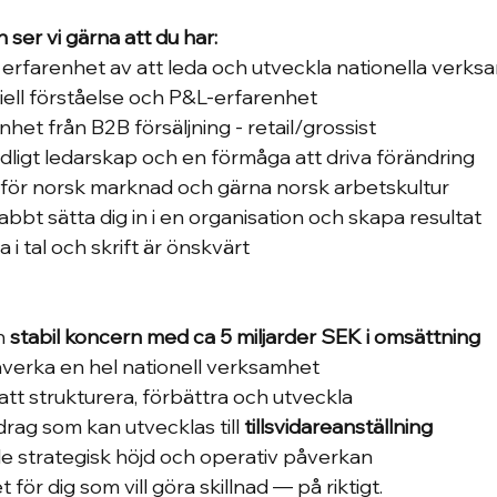
n ser vi gärna att du har:
rfarenhet av att leda och utveckla nationella verks
ell förståelse och P&L-erfarenhet
het från B2B försäljning - retail/grossist
ydligt ledarskap och en förmåga att driva förändring
 för norsk marknad och gärna norsk arbetskultur
bbt sätta dig in i en organisation och skapa resultat
i tal och skrift är önskvärt
n 
stabil koncern med ca 5 miljarder SEK i omsättning
åverka en hel nationell verksamhet
att strukturera, förbättra och utveckla
drag som kan utvecklas till 
tillsvidareanställning
e strategisk höjd och operativ påverkan
 för dig som vill göra skillnad — på riktigt.