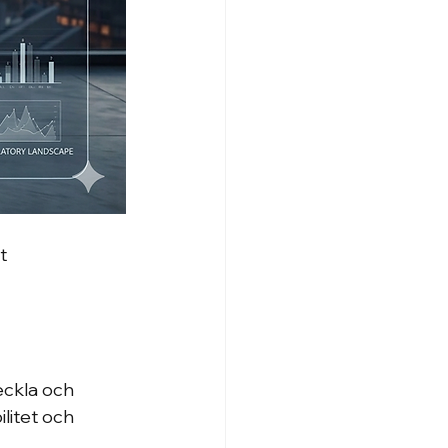
t 
eckla och 
litet och 