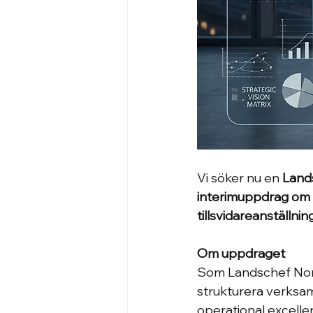
Vi söker nu en 
Land
interimuppdrag om
tillsvidareanställnin
Om uppdraget
Som Landschef Norge
strukturera verksamhe
operational excellen