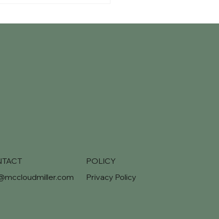
ger - Stockholm
NTACT
POLICY
o@mccloudmiller.com
Privacy Policy