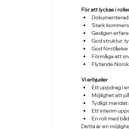
För att lyckas i rolle
Dokumenterad e
Stark kommersi
Gedigen erfaren
God struktur, t
God förståelse
Förmåga att sna
Flytande Norska 
Vi erbjuder
Ett uppdrag i e
Möjlighet att p
Tydligt mandat 
Ett interim upp
En roll med båd
Detta är en möjlighet