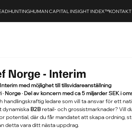
EADHUNTING
HUMAN CAPITAL INSIGHT INDEX™
KONTAKT
 Norge - Interim
terim med möjlighet till tillsvidareanställning
 · Norge · Del av koncern med ca 5 miljarder SEK i om
 handlingskraftig ledare som vill ta ansvar för ett natio
t dynamiska 
B2B
 retail- och grossistmarknader? Vill du 
 potential, där du får mandatet att skapa ordning, st
an detta vara ditt nästa uppdrag.