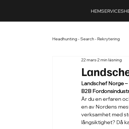
HEM
SERVICES
H
Headhunting - Search - Rekrytering
22 mars
2 min läsning
Landschef
Landschef Norge – In
B2B Fordonsindustri
Är du en erfaren och
en av Nordens mes
verksamhet med stor
långsiktighet? Då k