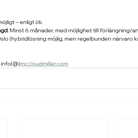
öjligt – enligt ök.
gd:
 Minst 6 månader, med möjlighet till förlängning/an
Oslo (hybridlösning möjlig, men regelbunden närvaro k
: info(@)
mccloudmiller.com