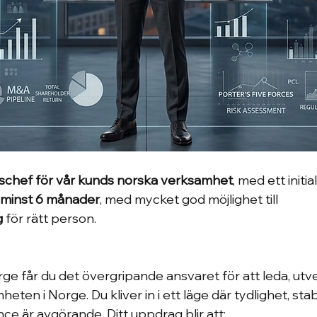
schef för vår kunds norska verksamhet
, med ett initial
 minst 6 månader
, med mycket god möjlighet till 
g
 för rätt person.
 får du det övergripande ansvaret för att leda, utv
ten i Norge. Du kliver in i ett läge där tydlighet, stabi
ce är avgörande. Ditt uppdrag blir att: