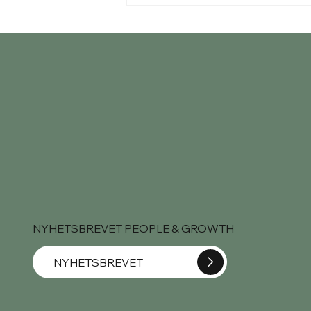
- Nordics
NYHETSBREVET PEOPLE & GROWTH
NYHETSBREVET