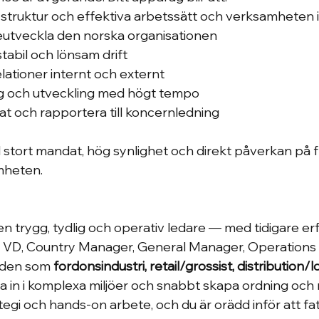
struktur och effektiva arbetssätt och verksamheten i
eutveckla den norska organisationen
stabil och lönsam drift
lationer internt och externt
ng och utveckling med högt tempo
at och rapportera till koncernledning
d stort mandat, hög synlighet och direkt påverkan på f
mheten.
 en trygg, tydlig och operativ ledare — med tidigare e
 VD, Country Manager, General Manager, Operations 
åden som 
fordonsindustri, retail/grossist, distribution/lo
iva in i komplexa miljöer och snabbt skapa ordning och r
egi och hands-on arbete, och du är orädd inför att fat