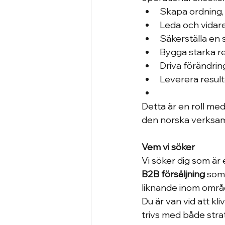
Skapa ordning, 
Leda och vidar
Säkerställa en 
Bygga starka re
Driva förändri
Leverera result
Detta är en roll me
den norska verksa
Vem vi söker
Vi söker dig som är
B2B försäljning 
som
liknande inom omr
Du är van vid att kl
trivs med både strat